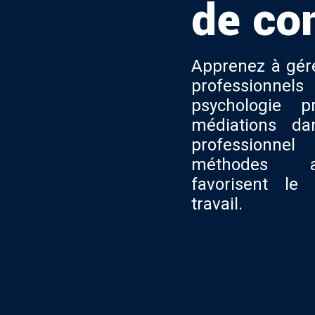
de con
Apprenez à gére
professionnel
psychologie p
médiations da
profession
méthodes a
favorisent le 
travail.