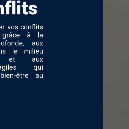
flits
r vos conflits
s grâce à la
rofonde, aux
ns le milieu
nel et aux
giles qui
bien-être au